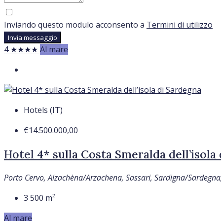
Inviando questo modulo acconsento a
Termini di utilizzo
Invia messaggio
4 ★★★★
Al mare
Hotels (IT)
€14.500.000,00
Hotel 4* sulla Costa Smeralda dell’isola
Porto Cervo, Alzachèna/Arzachena, Sassari, Sardigna/Sardegna, 
3 500
m²
Al mare