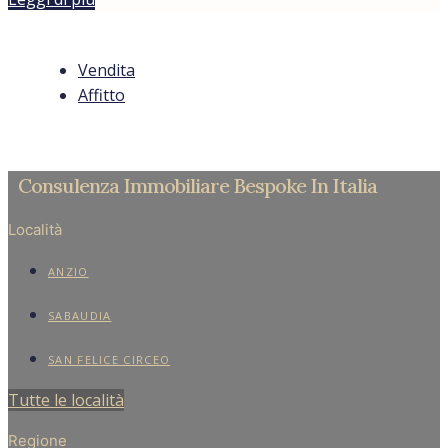
Vendita
Affitto
Consulenza Immobiliare Bespoke In Italia
Località
ANZIO
SABAUDIA
SAN FELICE CIRCEO
Tutte le località
Regione