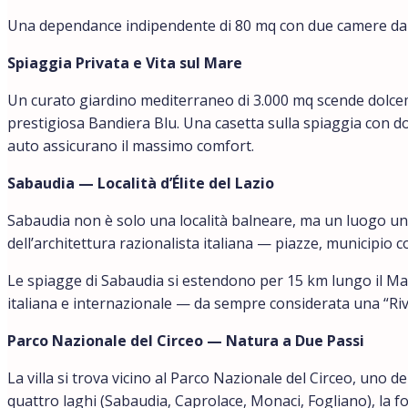
Una dependance indipendente di 80 mq con due camere da le
Spiaggia Privata e Vita sul Mare
Un curato giardino mediterraneo di 3.000 mq scende dolcem
prestigiosa Bandiera Blu. Una casetta sulla spiaggia con d
auto assicurano il massimo comfort.
Sabaudia — Località d’Élite del Lazio
Sabaudia non è solo una località balneare, ma un luogo uni
dell’architettura razionalista italiana — piazze, municipio
Le spiagge di Sabaudia si estendono per 15 km lungo il Mar 
italiana e internazionale — da sempre considerata una “Rivie
Parco Nazionale del Circeo — Natura a Due Passi
La villa si trova vicino al Parco Nazionale del Circeo, uno d
quattro laghi (Sabaudia, Caprolace, Monaci, Fogliano), la f