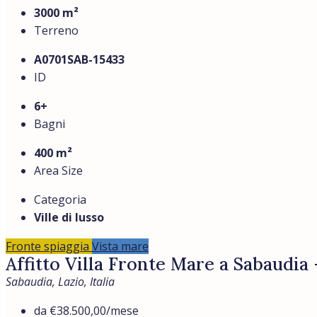
3000 m²
Terreno
A0701SAB-15433
ID
6+
Bagni
400 m²
Area Size
Categoria
Ville di lusso
Fronte spiaggia
Vista mare
Affitto Villa Fronte Mare a Sabaudia
Sabaudia, Lazio, Italia
da
€38.500,00
/mese