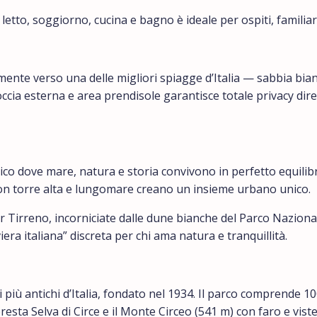
tto, soggiorno, cucina e bagno è ideale per ospiti, familia
ente verso una delle migliori spiagge d’Italia — sabbia bia
occia esterna e area prendisole garantisce totale privacy d
co dove mare, natura e storia convivono in perfetto equilib
 con torre alta e lungomare creano un insieme urbano unico.
Tirreno, incorniciate dalle dune bianche del Parco Nazionale 
ra italiana” discreta per chi ama natura e tranquillità.
ei più antichi d’Italia, fondato nel 1934. Il parco comprende 
oresta Selva di Circe e il Monte Circeo (541 m) con faro e vis