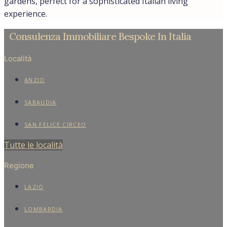
gardens, perfect for a sophisticated Italian living
experience.
Consulenza Immobiliare Bespoke In Italia
Località
ANZIO
SABAUDIA
SAN FELICE CIRCEO
Tutte le località
Regione
LAZIO
LOMBARDIA