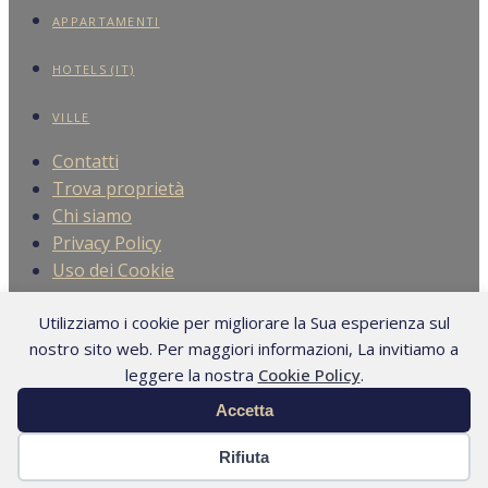
APPARTAMENTI
HOTELS (IT)
VILLE
Contatti
Trova proprietà
Chi siamo
Privacy Policy
Uso dei Cookie
Contatti
Utilizziamo i cookie per migliorare la Sua esperienza sul
Trova proprietà
nostro sito web. Per maggiori informazioni, La invitiamo a
Chi siamo
leggere la nostra
Cookie Policy
.
Privacy Policy
Accetta
Uso dei Cookie
Rifiuta
© Trevi Elite 2006- 2026 | P. Iva 08930591006