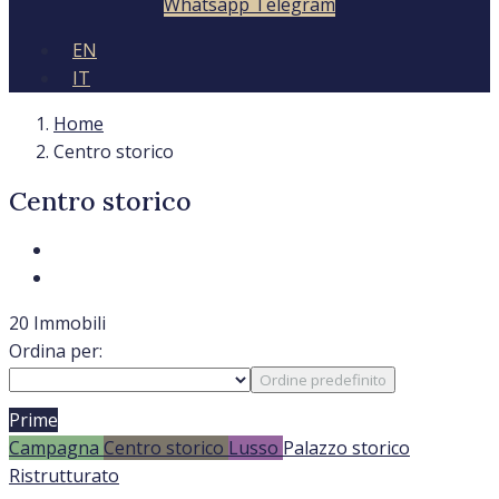
Whatsapp
Telegram
EN
IT
Home
Centro storico
Centro storico
20 Immobili
Ordina per:
Ordine predefinito
Prime
Campagna
Centro storico
Lusso
Palazzo storico
Ristrutturato