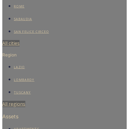
ROME
SABAUDIA
SAN FELICE CIRCEO
All cities
Region
LAZIO
LOMBARDY
TUSCANY
All regions
Assets