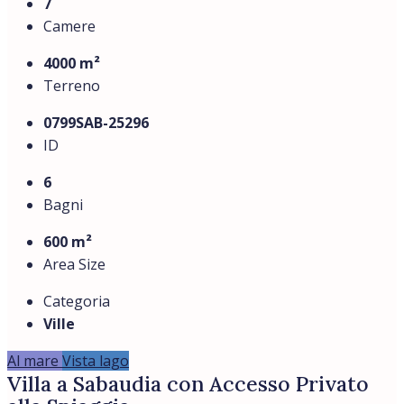
7
Camere
4000 m²
Terreno
0799SAB-25296
ID
6
Bagni
600 m²
Area Size
Categoria
Ville
Al mare
Vista lago
Villa a Sabaudia con Accesso Privato